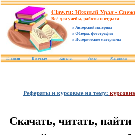
Claw.ru: Южный Урал - Снежи
Всё для учебы, работы и отдыха
» Авторский материал
» Обзоры, фотографии
» Исторические материалы
Главная
В начало
Каталог
Заказ
Магазины
Рефераты и курсовые на тему:
курсовик
Скачать, читать, найти