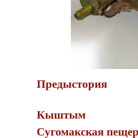
Предыстория
Кыштым
Сугомакская пеще